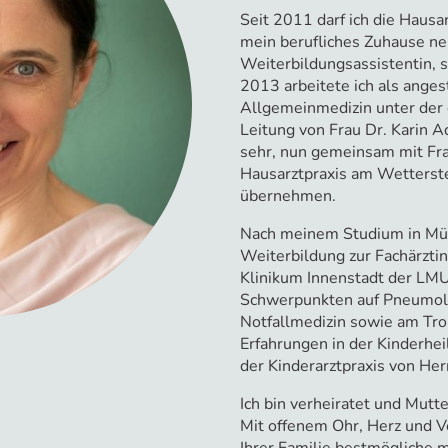
Seit 2011 darf ich die Hausa
mein berufliches Zuhause ne
Weiterbildungsassistentin, 
2013 arbeitete ich als angest
Allgemeinmedizin unter der 
Leitung von Frau Dr. Karin 
sehr, nun gemeinsam mit Fra
Hausarztpraxis am Wetterst
übernehmen.
Nach meinem Studium in Mün
Weiterbildung zur Fachärzti
Klinikum Innenstadt der LM
Schwerpunkten auf Pneumolo
Notfallmedizin sowie am Tro
Erfahrungen in der Kinderheil
der Kinderarztpraxis von Her
Ich bin verheiratet und Mutt
Mit offenem Ohr, Herz und V
Ihrer Familie bestmögliche 