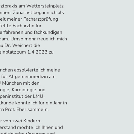
rztpraxis am Wettersteinplatz
nnen. Zunächst begann ich als
seit meiner Facharztprüfung
ellte Fachärztin für
erfahrenen und fachkundigen
Adam. Umso mehr freue ich mich
u Dr. Weichert die
einplatz zum 1.4.2023 zu
chen absolvierte ich meine
n für Allgemeinmedizin am
U München mit den
gie, Kardiologie und
peninstitut der LMU.
kunde konnte ich für ein Jahr in
rn Prof. Eber sammeln.
er von zwei Kindern.
erstand möchte ich Ihnen und
medizinische Vorsorge und