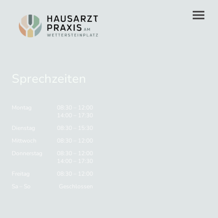
Sprechzeiten
Montag
08:30
–
12:00
14:00
–
17:30
Dienstag
08:30
–
15:30
Mittwoch
08:30
–
12:00
Donnerstag
08:30
–
12:00
14:00
–
17:30
Freitag
08:30
–
12:00
Sa
–
So
Geschlossen