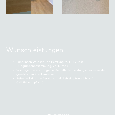
Wunschleistungen
Labor nach Wunsch und Beratung (z.B. HIV Test,
Blutgruppenbestimmung, Vit. D, etc.)
Vorsorgeuntersuchungen außerhalb des Leistungsspektrums der
gesetzlichen Krankenkassen
Reisemedizinische Beratung inkl. Reiseimpfung (bis auf
Gelbfieberimpfung)